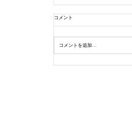
笑顔
コメント
おはようございます。 今日の担
当は佐藤昌宏です。 先日の倫理
法人会のお話しの中で 笑顔の大
コメントを追加…
切さを再確認しました。 子ども
は１日400回以上笑うのに 大人に
なると15回に減ってしまう。
「笑う」のは自分が楽しかった場
合 「笑顔」は周りの人を楽しく
する！ 「感謝」と「お礼」は順
番が違う 「お礼」は何かしても
らってからするもの 「感謝」は
まず自分からするもの！
https://www