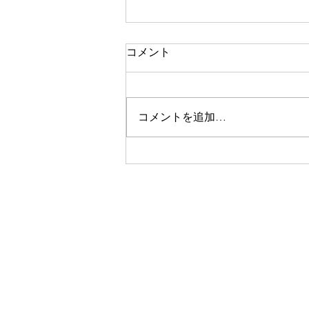
笑顔
コメント
おはようございます。 今日の担
当は佐藤昌宏です。 先日の倫理
法人会のお話しの中で 笑顔の大
コメントを追加…
切さを再確認しました。 子ども
は１日400回以上笑うのに 大人に
なると15回に減ってしまう。
「笑う」のは自分が楽しかった場
合 「笑顔」は周りの人を楽しく
する！ 「感謝」と「お礼」は順
番が違う 「お礼」は何かしても
らってからするもの 「感謝」は
まず自分からするもの！
https://www