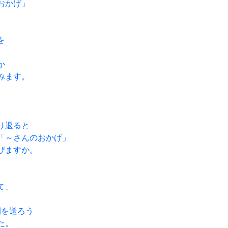
おかげ」
を
か
みます。
り返ると
「～さんのおかげ」
びますか。
て、
間を送ろう
た。