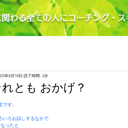
に関わる全ての人にコーチング・ス
025年8月18日
読了時間: 2分
それとも おかげ？
宏です。
ろいろお話しするなかで
になったと