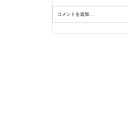
当は佐藤昌宏です。 先日の倫理
法人会のお話しの中で 笑顔の大
コメントを追加…
切さを再確認しました。 子ども
は１日400回以上笑うのに 大人に
なると15回に減ってしまう。
「笑う」のは自分が楽しかった場
合 「笑顔」は周りの人を楽しく
する！ 「感謝」と「お礼」は順
番が違う 「お礼」は何かしても
らってからするもの 「感謝」は
まず自分からするもの！
https://www