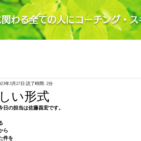
に関わる全ての人にコーチング・ス
023年3月27日
読了時間: 2分
しい形式
今日の担当は佐藤昌宏です。
る
から
た件を