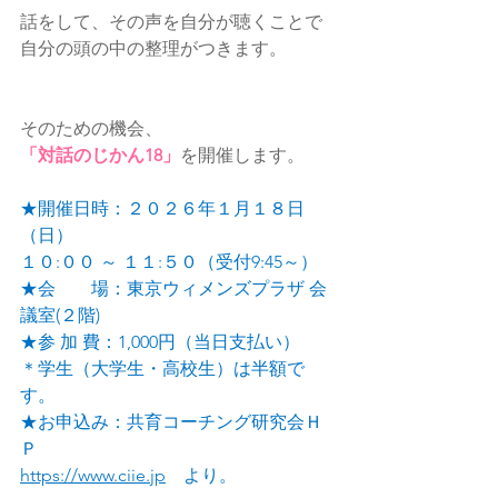
話をして、その声を自分が聴くことで
自分の頭の中の整理がつきます。
そのための機会、
「対話のじかん18」
を開催します。
★開催日時：２０２６年１月１８日
（日）
１０:００ ～ １１:５０（受付9:45～）
★会　　場：東京ウィメンズプラザ 会
議室(２階)
★参 加 費：1,000円（当日支払い）
＊学生（大学生・高校生）は半額で
す。
★お申込み：共育コーチング研究会Ｈ
Ｐ
https://www.ciie.jp
　より。