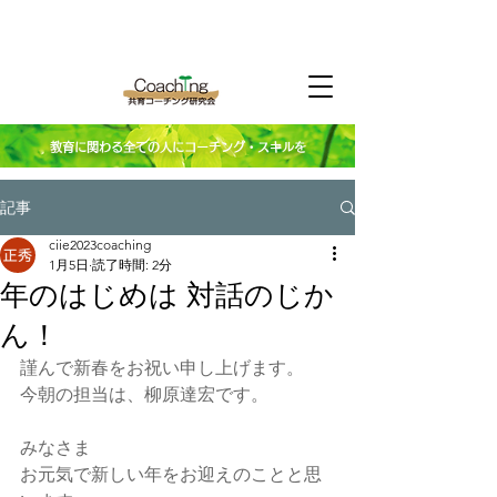
教育に関わる全ての人にコーチング・スキルを
記事
ciie2023coaching
1月5日
読了時間: 2分
年のはじめは 対話のじか
ん！
謹んで新春をお祝い申し上げます。
今朝の担当は、柳原達宏です。
みなさま
お元気で新しい年をお迎えのことと思