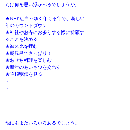
んは何を思い浮かべるでしょうか。
★NHK紅白～ゆく年くる年で、新しい
年のカウントダウン
★神社やお寺にお参りする際に祈願す
ることを決める
★御来光を拝む
★朝風呂でさっぱり！
★おせち料理を楽しむ
★新年のあいさつを交わす
★箱根駅伝を見る
・
・
・
・
・
他にもまだいろいろあるでしょう。