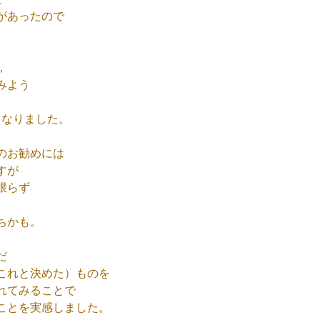
があったので
，
みよう
となりました。
のお勧めには
すが
限らず
ちかも。
だ
これと決めた）ものを
れてみることで
ことを実感しました。