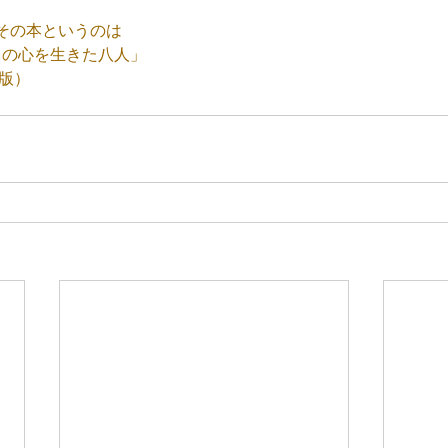
その本というのは
スの心を生きた八人」
版）