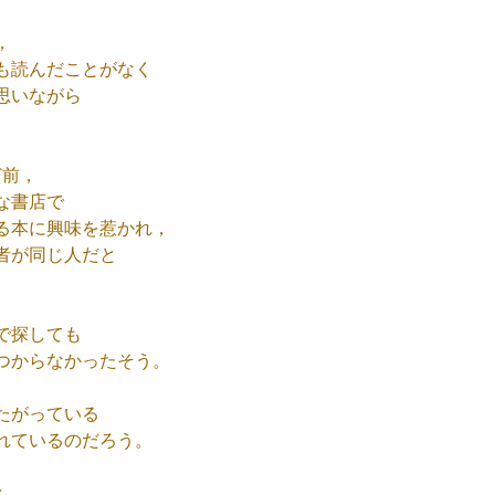
，
も読んだことがなく
思いながら
ど前，
な書店で
る本に興味を惹かれ，
者が同じ人だと
で探しても
つからなかったそう。
たがっている
れているのだろう。
と