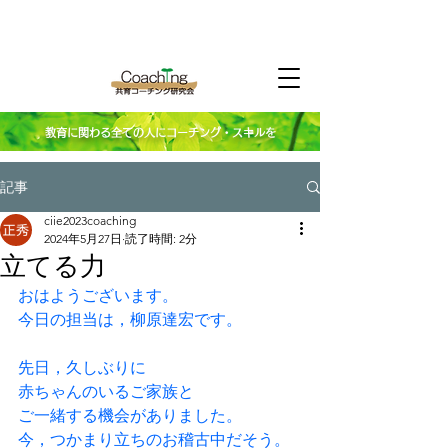
教育に関わる全ての人にコーチング・スキルを
記事
ciie2023coaching
2024年5月27日
読了時間: 2分
立てる力
おはようございます。
今日の担当は，柳原達宏です。
先日，久しぶりに
赤ちゃんのいるご家族と
ご一緒する機会がありました。
今，つかまり立ちのお稽古中だそう。