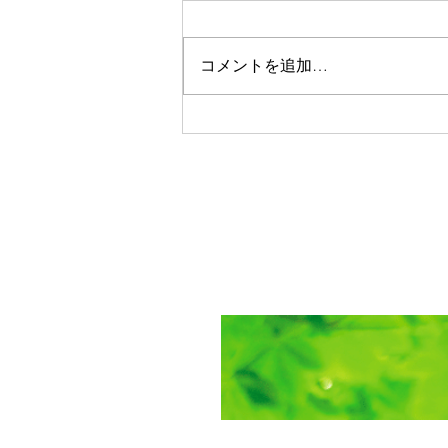
おはようございます。 今日の担
当は佐藤昌宏です。 先日の倫理
法人会のお話しの中で 笑顔の大
コメントを追加…
切さを再確認しました。 子ども
は１日400回以上笑うのに 大人に
なると15回に減ってしまう。
「笑う」のは自分が楽しかった場
合 「笑顔」は周りの人を楽しく
する！ 「感謝」と「お礼」は順
番が違う 「お礼」は何かしても
らってからするもの 「感謝」は
まず自分からするもの！
https://www