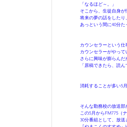
「なるほど～。」
そこから、生徒自身が
将来の夢の話をしたり
あっという間に40分
カウンセラーという仕
カウンセラーがやって
さらに興味が膨らんだ
「原稿できたら、読ん
消耗することが多い5
そんな勤務校の放送部
この5月からFM775
30分番組として、放
『やまこくのすすめ』