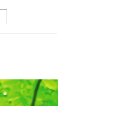
ようございます。 今日の担
、柳原達宏です。 日本の各
気温の高い今日この頃 みな
、お元気でお過ごしでしょう
 今週の水曜日、7月22日の午
時から1時間、 私たち研究会
る「「対話のじかん on
m 29」が 開催されます。 招
ンク：
://us02web.zoom.us/j/96676
?
ZkdidkRXUXlxNVNSV3ptaU