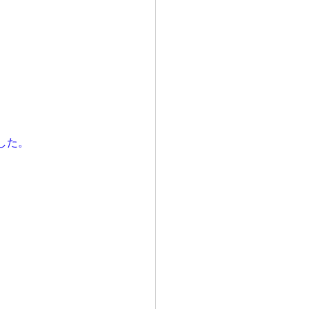
した。
。