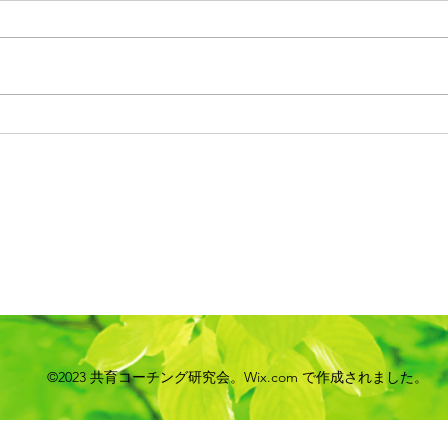
本日の担当は川本正秀です。 世
の中のストレスレベルが高いから
おは
か、人の悪口を言いたがる人が増
当は
えているようで気になります。
地で
転職したり、親への不満をぶつけ
さん
るしかなかった理由として、
か。
「自分は一生懸命やっているの
後8
に、上司に見る目がないか
によ
ら・・・・」 「自分は勉強をが
Zoo
んばっているけれど、親があんな
待リ
だから・・・」 と言い放つ人が
https
います。 しかし、よく聞いてみ
48094
ると、「自分は正しく、上司や親
pwd=
が悪い」という論法で
ZXV0
©2023 共育コーチング研究会。Wix.com で作成されました。