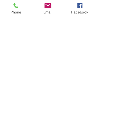
⭐️開催日時：11月12日（日）10時～12時
（受付9時45分～） 
Phone
Email
Facebook
⭐️
参 加 費：無　料 
⭐️定  　員 ：20名（定員になり次第しめ
きります 
⭐️お申込み ：研究会のホームページ、
または、　　　　　　　　　　　　　
20011216m@gmail.com(川本)へのメー
ル
⭐️会　　場：東京ウィメンズプラザ(表
参道) 
★詳細については、ホームぺージをご
覧ください。